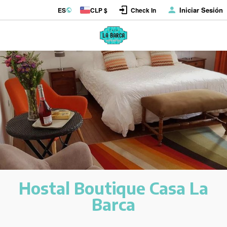
Iniciar Sesión
ES
CLP $
Check In
Hostal Boutique Casa La
Barca