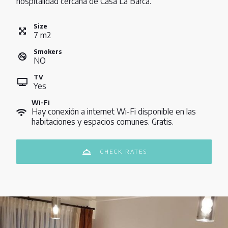
hospitalidad cercana de Casa La Barca.
Size
7
m
2
Smokers
NO
TV
Yes
Wi-Fi
Hay conexión a internet Wi-Fi disponible en las
habitaciones y espacios comunes. Gratis.
CHECK RATES