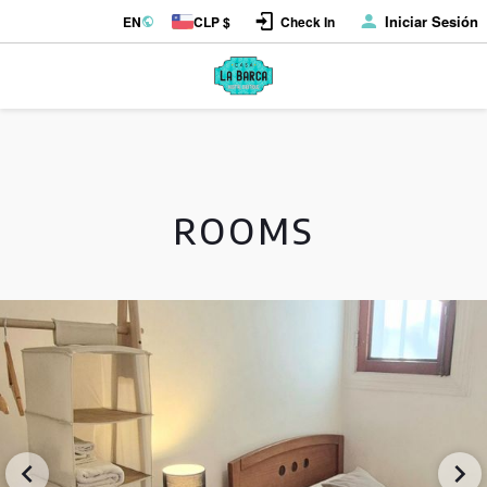
Iniciar Sesión
EN
CLP $
Check In
ROOMS